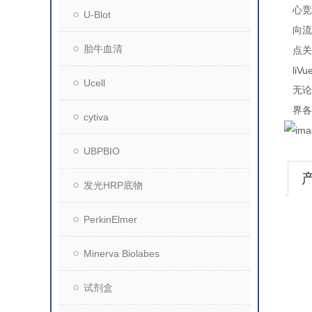
心竞
U-Blot
向流
胎牛血清
点关
liVu
Ucell
无论
界各
cytiva
UBPBIO
发光HRP底物
PerkinElmer
Minerva Biolabes
试剂盒