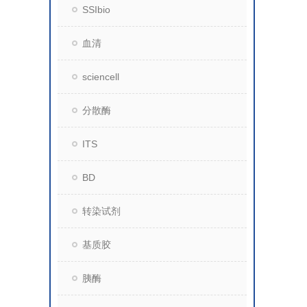
SSIbio
血清
sciencell
分散酶
ITS
BD
转染试剂
基质胶
胰酶