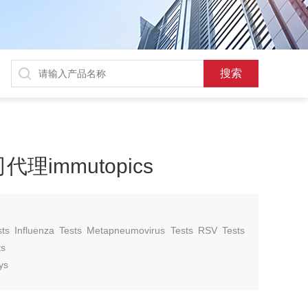
immutopics
Tests Influenza Tests Metapneumovirus Tests RSV Tests
ts
ys