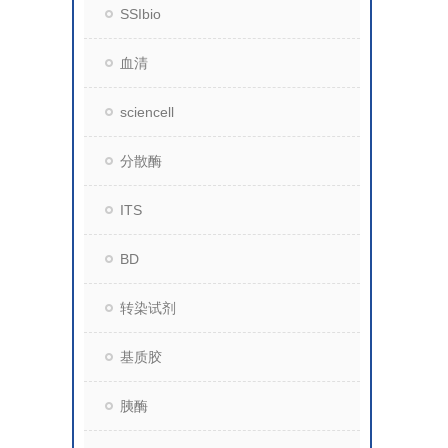
SSIbio
血清
sciencell
分散酶
ITS
BD
转染试剂
基质胶
胰酶