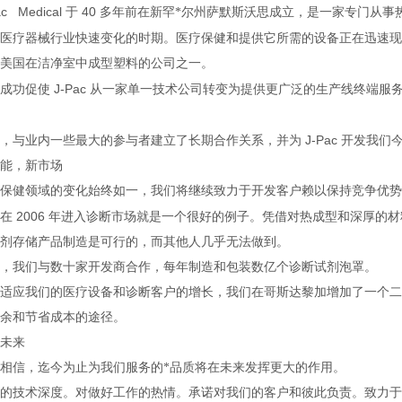
ac Medical
40
于
多年前在新罕*尔州萨默斯沃思成立，是一家专门从事
医疗器械行业快速变化的时期。医疗保健和提供它所需的设备正在迅速现
美国在洁净室中成型塑料的公司之一。
J-Pac
成功促使
从一家单一技术公司转变为提供更广泛的生产线终端服
J-Pac
，与业内一些最大的参与者建立了长期合作关系，并为
开发我们
能，新市场
保健领域的变化始终如一，我们将继续致力于开发客户赖以保持竞争优势
2006
在
年进入诊断市场就是一个很好的例子。凭借对热成型和深厚的材
剂存储产品制造是可行的，而其他人几乎无法做到。
，我们与数十家开发商合作，每年制造和包装数亿个诊断试剂泡罩。
适应我们的医疗设备和诊断客户的增长，我们在哥斯达黎加增加了一个二
余和节省成本的途径。
未来
相信，迄今为止为我们服务的*品质将在未来发挥更大的作用。
的技术深度。对做好工作的热情。承诺对我们的客户和彼此负责。致力于