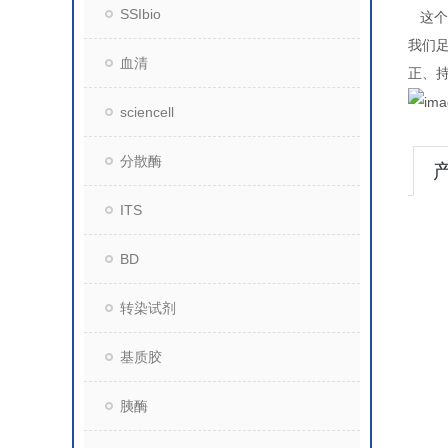
SSIbio
这个
我们
血清
正、
sciencell
分散酶
ITS
BD
转染试剂
基质胶
胰酶