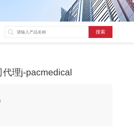
j-pacmedical
g