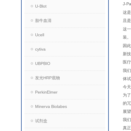
J-P
U-Blot
这是
胎牛血清
且是
这一
Ucell
装。
因此
cytiva
新技
医疗
UBPBIO
我们
发光HRP底物
体试
今天
PerkinElmer
为了
的冗
Minerva Biolabes
展望
我们
试剂盒
真正