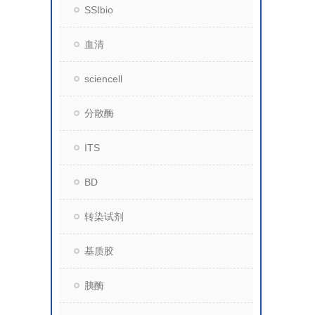
SSIbio
血清
sciencell
分散酶
ITS
BD
转染试剂
基质胶
胰酶