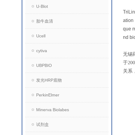
U-Blot
TriLi
ation
胎牛血清
que m
Ucell
nd bi
cytiva
无锡
于2
UBPBIO
关系
发光HRP底物
PerkinElmer
Minerva Biolabes
试剂盒