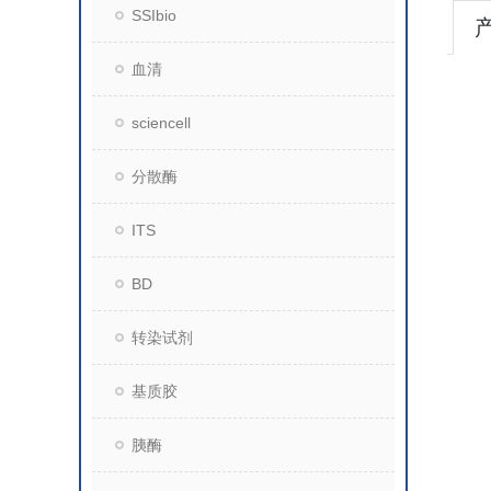
SSIbio
血清
sciencell
分散酶
ITS
BD
转染试剂
基质胶
胰酶