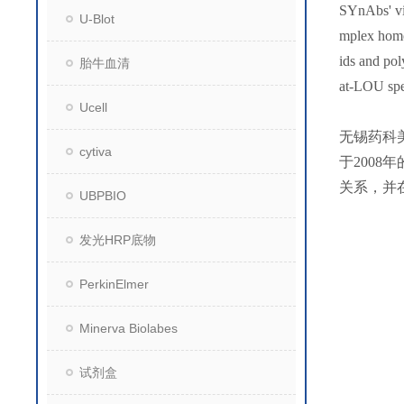
SYnAbs' vis
U-Blot
mplex homol
ids and pol
胎牛血清
at-LOU spec
Ucell
无锡药科
cytiva
于200
关系，并
UBPBIO
发光HRP底物
PerkinElmer
Minerva Biolabes
试剂盒