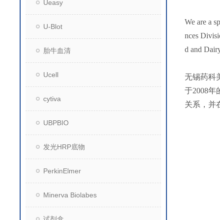
Ueasy
We are a sp
U-Blot
nces Divisi
d and Dair
胎牛血清
Ucell
无锡药科
于200
cytiva
关系，并
UBPBIO
发光HRP底物
PerkinElmer
Minerva Biolabes
试剂盒