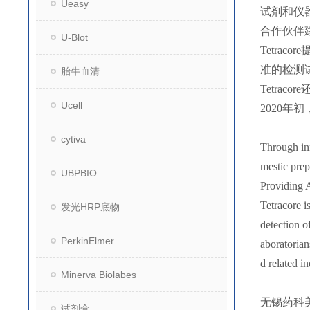
Ueasy
试剂和仪
合作伙伴
U-Blot
Tetra
准的检测
胎牛血清
Tetra
Ucell
2020年初
cytiva
Through inn
mestic prep
UBPBIO
Providing 
Tetracore i
发光HRP底物
detection o
PerkinElmer
aboratorian
d related in
Minerva Biolabes
无锡药科
试剂盒