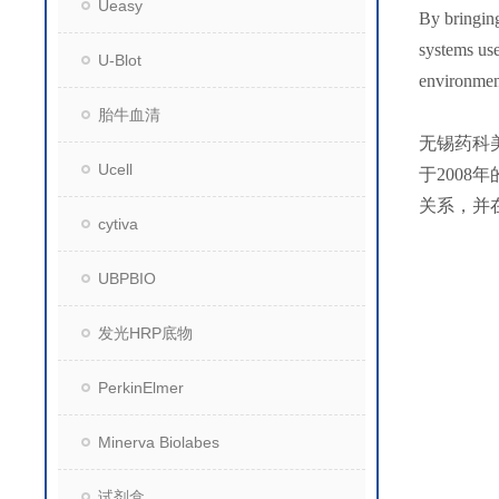
Ueasy
By bringing
systems use
U-Blot
environment
胎牛血清
无锡药科
Ucell
于200
关系，并
cytiva
UBPBIO
发光HRP底物
PerkinElmer
Minerva Biolabes
试剂盒