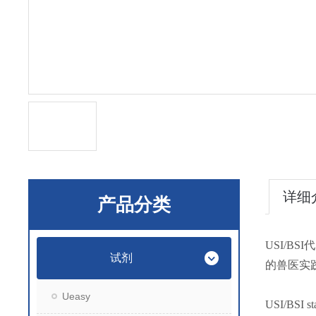
详细
产品分类
USI/
试剂
的兽医实
Ueasy
USI/BSI sta