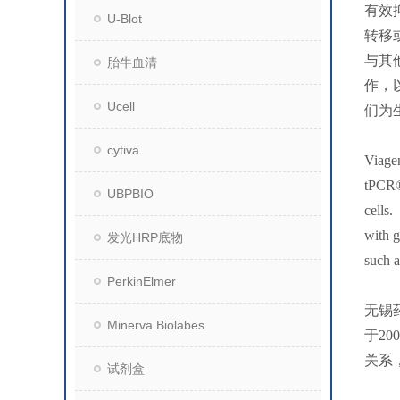
有效
U-Blot
转移
与其
胎牛血清
作，
Ucell
们为
cytiva
Viagen
tPCR® 
UBPBIO
cells.
with g
发光HRP底物
such a
PerkinElmer
无锡
Minerva Biolabes
于2
关系
试剂盒