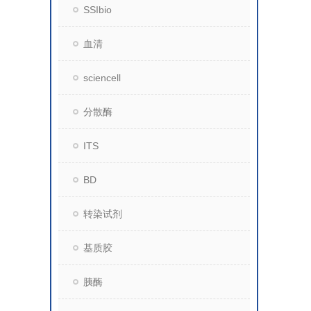
SSIbio
血清
sciencell
分散酶
ITS
BD
转染试剂
基质胶
胰酶