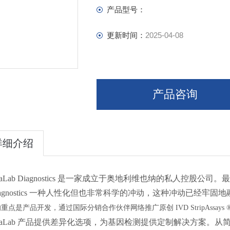
Microbiome
产品型号：
Pharmacogenetics
更新时间：
2025-04-08
产品咨询
详细介绍
naLab Diagnostics 是一家成立于奥地利维也纳的私人控股公司。最初的创始人 F
Diagnostics 一种人性化但也非常科学的冲动，这种冲动已经牢固
的重点是产品开发，通过国际分销合作伙伴网络推广原创
IVD StripAssay
ennaLab 产品提供差异化选项，为基因检测提供定制解决方案