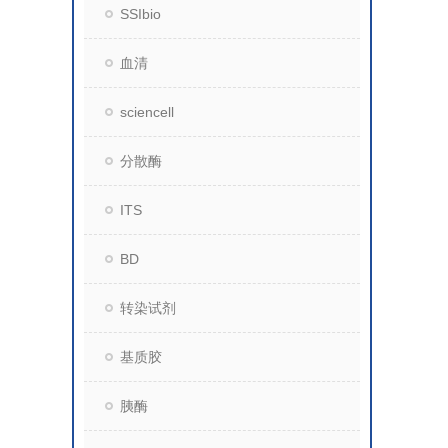
SSIbio
血清
sciencell
分散酶
ITS
BD
转染试剂
基质胶
胰酶