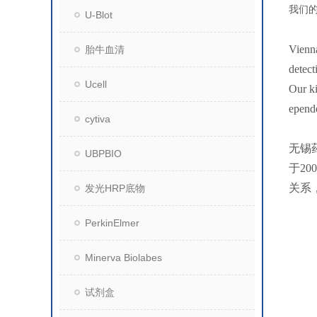
我们
U-Blot
Vienna
胎牛血清
detect
Ucell
Our ki
epende
cytiva
无锡
UBPBIO
于2
关系
发光HRP底物
PerkinElmer
Minerva Biolabes
试剂盒