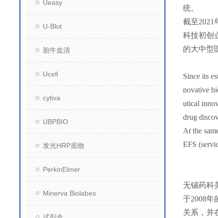
Ueasy
统。
截至202
U-Blot
科技初创
的大中型
胎牛血清
Ucell
Since its e
novative b
cytiva
utical inno
drug disco
UBPBIO
At the same
EFS (servic
发光HRP底物
PerkinElmer
无锡药科
Minerva Biolabes
于200
关系，并
试剂盒