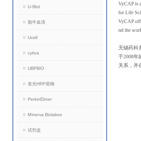
VyCAP is a 
U-Blot
for Life Sc
VyCAP offer
胎牛血清
nd the wor
Ucell
无锡药科
cytiva
于200
关系，并
UBPBIO
发光HRP底物
PerkinElmer
Minerva Biolabes
试剂盒