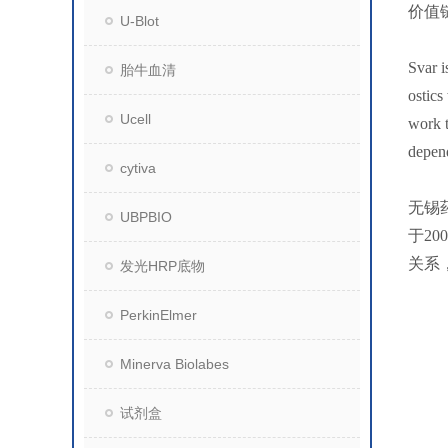
价值
U-Blot
Svar i
胎牛血清
ostics
Ucell
work t
depend
cytiva
无锡
UBPBIO
于2
关系
发光HRP底物
PerkinElmer
Minerva Biolabes
试剂盒