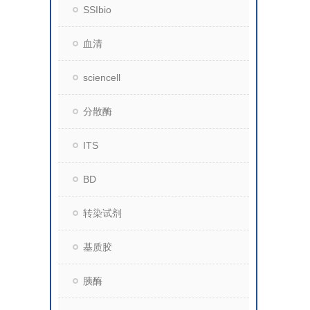
SSIbio
血清
sciencell
分散酶
ITS
BD
转染试剂
基质胶
胰酶