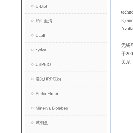
U-Blot
techno
E) and
胎牛血清
Availa
Ucell
无锡
cytiva
于2
关系
UBPBIO
发光HRP底物
PerkinElmer
Minerva Biolabes
试剂盒