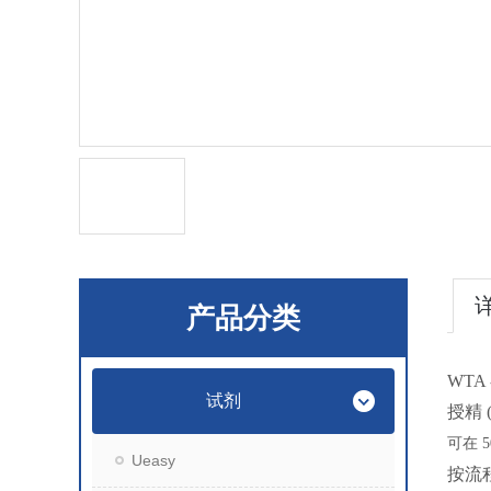
产品分类
WTA
试剂
授精 (
可在
Ueasy
按流