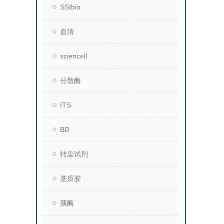
SSIbio
血清
sciencell
分散酶
ITS
BD
转染试剂
基质胶
胰酶