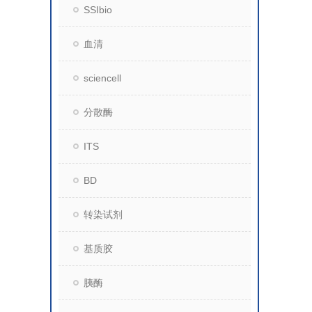
SSIbio
血清
sciencell
分散酶
ITS
BD
转染试剂
基质胶
胰酶