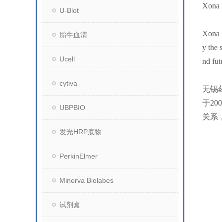
Xon
U-Blot
Xona M
胎牛血清
y the 
Ucell
nd fut
cytiva
无锡
于2
UBPBIO
关系
发光HRP底物
PerkinElmer
Minerva Biolabes
试剂盒