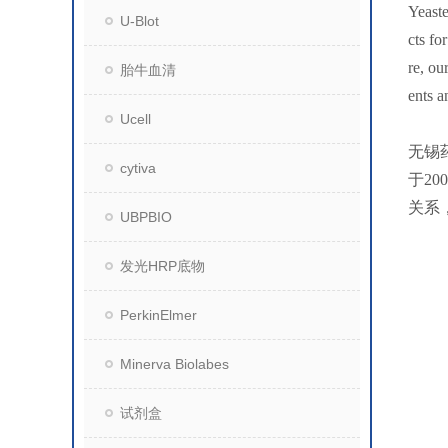
Yeaste
U-Blot
cts fo
re, ou
胎牛血清
ents a
Ucell
无锡
cytiva
于2
关系
UBPBIO
发光HRP底物
PerkinElmer
Minerva Biolabes
试剂盒