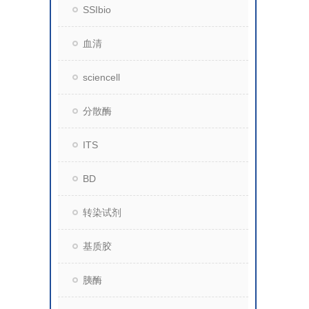
SSIbio
血清
sciencell
分散酶
ITS
BD
转染试剂
基质胶
胰酶