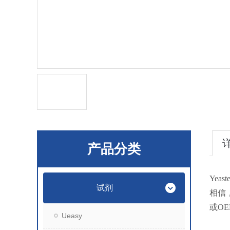
产品分类
Ye
试剂
相信
或O
Ueasy