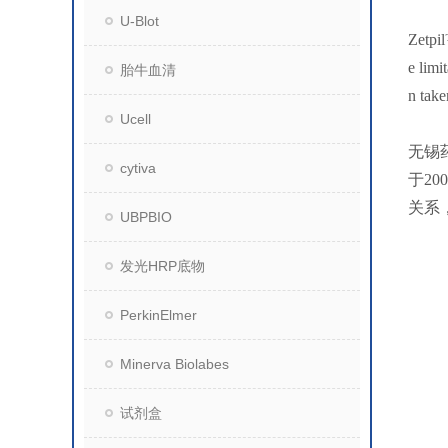
U-Blot
Zetpil
e limi
胎牛血清
n take
Ucell
无锡
cytiva
于2
关系
UBPBIO
发光HRP底物
PerkinElmer
Minerva Biolabes
试剂盒