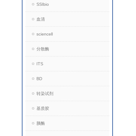
SSIbio
血清
sciencell
分散酶
ITS
BD
转染试剂
基质胶
胰酶