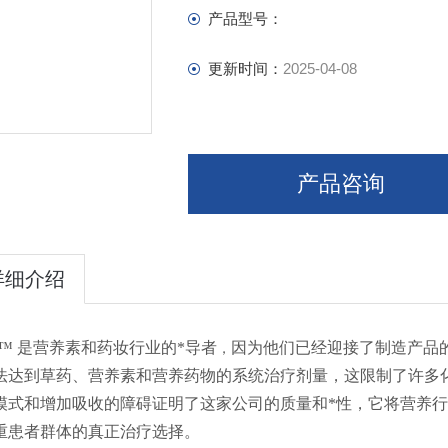
Cardiovascular Health
产品型号：
Chelation
Depression, Mood Disorders and Addi
更新时间：
2025-04-08
General Health and Well-Being
产品咨询
详细介绍
pil™ 是营养素和药妆行业的*导者
因
为他们已经迎接了制造产品
，
法达到草药、营养素和营养药物的系统治疗剂量，这限制了许多
模式和增加吸收的障碍证明了这家公司的质量和*性，它将营养
重患者群体的真正治疗选择。