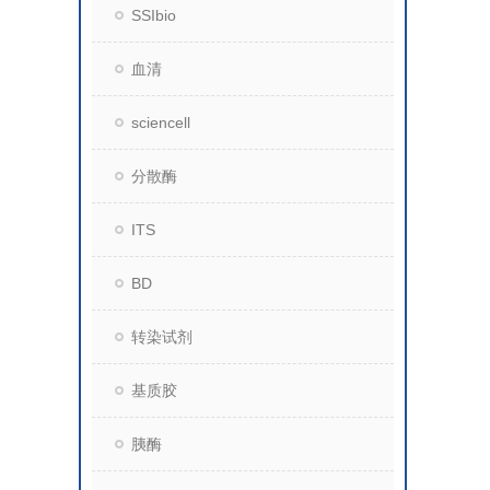
SSIbio
血清
sciencell
分散酶
ITS
BD
转染试剂
基质胶
胰酶