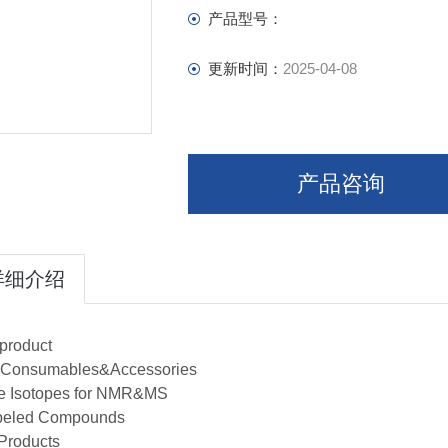
产品型号：
更新时间：
2025-04-08
产品咨询
详细介绍
product
Consumables&Accessories
e Isotopes for NMR&MS
beled Compounds
Products