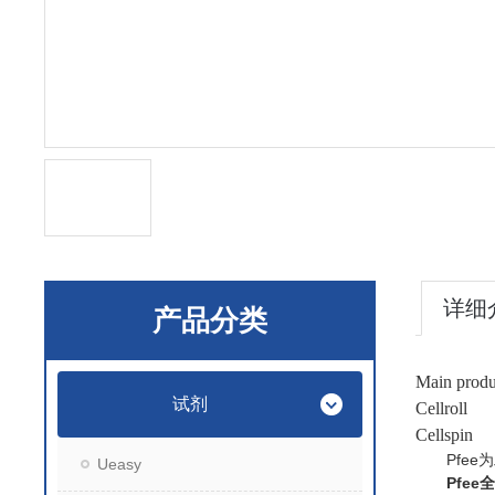
详细
产品分类
Main produ
试剂
Cellroll
Cellspin
Pfee为
Ueasy
Pfee