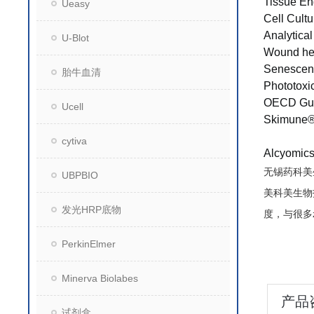
Tissue En
Ueasy
Cell Cultu
Analytica
U-Blot
Wound he
Senescenc
胎牛血清
Phototoxi
OECD Guid
Ucell
Skimune® 
cytiva
Alcyo
无锡药科美
UBPBIO
美科美生物
发光HRP底物
度，与很多
PerkinElmer
Minerva Biolabes
产品
试剂盒