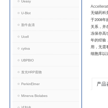
Ueasy
Accel
无锡药科
U-Blot
于
年
2008
胎牛血清
关系，并在
冻保存高
Ucell
年的经验
用，无需
cytiva
细胞库以
UBPBIO
发光HRP底物
产品
PerkinElmer
Minerva Biolabes
试剂盒