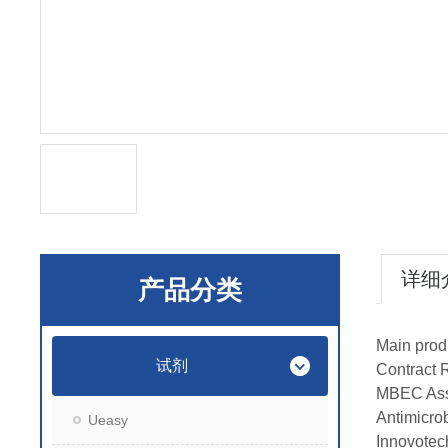
详细
产品分类
Main prod
试剂
Contract 
MBEC Ass
Antimicrob
Ueasy
Innov