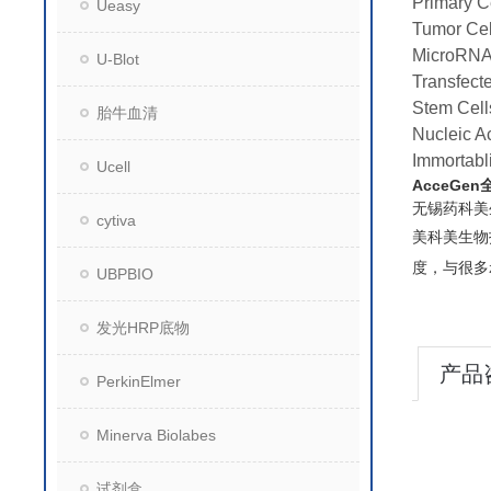
Primary C
Ueasy
Tumor Cel
MicroRNA
U-Blot
Transfect
Stem Cell
胎牛血清
Nucleic Ac
Immortabl
Ucell
AcceGe
无锡药科美
cytiva
美科美生物
度，与很多
UBPBIO
发光HRP底物
产品
PerkinElmer
Minerva Biolabes
试剂盒