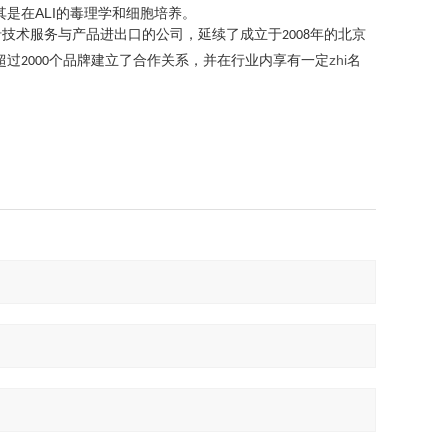
案，尤其是在ALI的毒理学和细胞培养。
沿技术服务与产品进出口的公司，延续了成立于
年的北京
2008
超过
个品牌建立了合作关系，并在行业内享有一定
zhi
名
2000