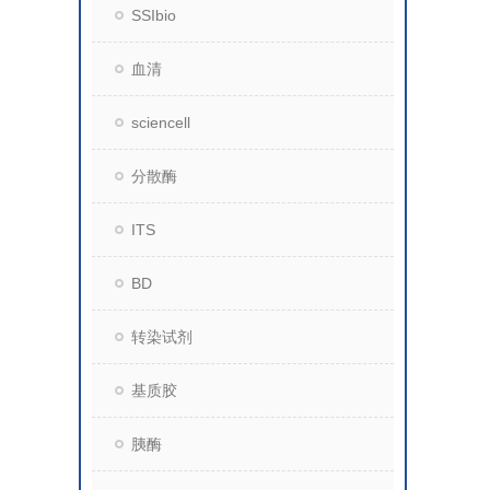
SSIbio
血清
sciencell
分散酶
ITS
BD
转染试剂
基质胶
胰酶