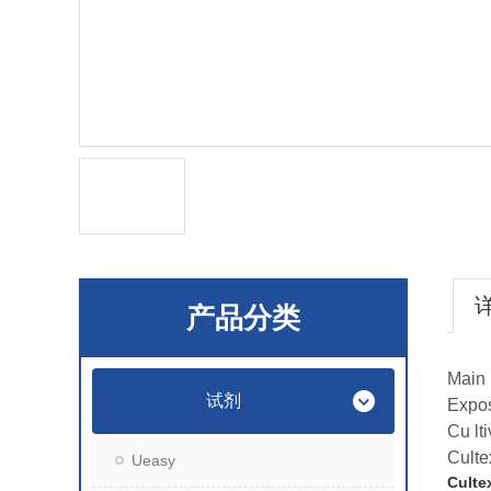
产品分类
Main 
试剂
Expo
Cu lt
Culte
Ueasy
Cult