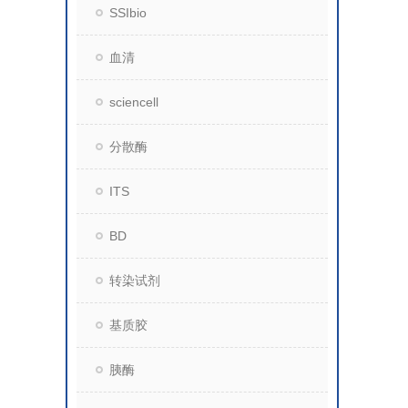
SSIbio
血清
sciencell
分散酶
ITS
BD
转染试剂
基质胶
胰酶