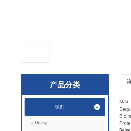
产品分类
Main 
试剂
Seque
Bioin
Ueasy
Prote
Daic