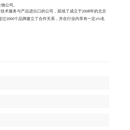
的生物公司。
沿技术服务与产品进出口的公司，延续了成立于
年的北京
2008
超过
个品牌建立了合作关系，并在行业内享有一定
zhi
名
2000