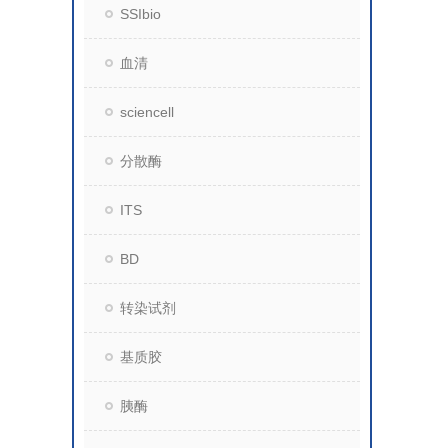
SSIbio
血清
sciencell
分散酶
ITS
BD
转染试剂
基质胶
胰酶