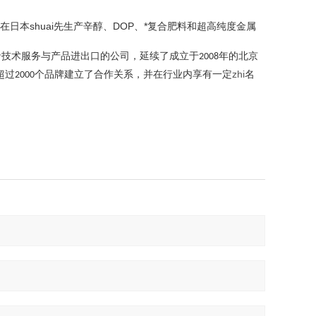
在日本shuai先生产辛醇、DOP、*复合肥料和超高纯度金属
沿技术服务与产品进出口的公司，延续了成立于
年的北京
2008
超过
个品牌建立了合作关系，并在行业内享有一定
zhi
名
2000