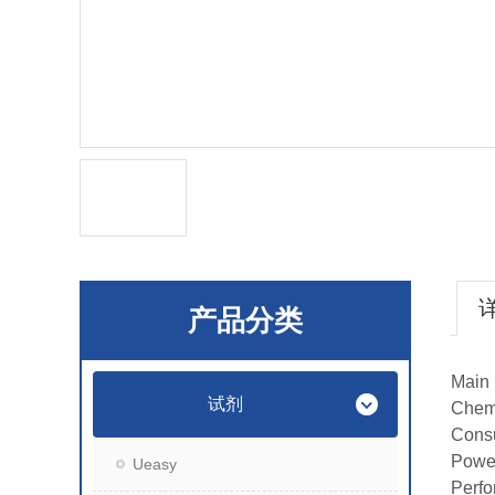
产品分类
Main 
试剂
Chemi
Cons
Powe
Ueasy
Perfo