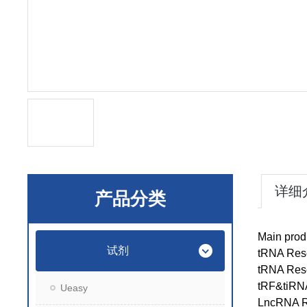
详细
产品分类
Main prod
试剂
tRNA Res
tRNA Res
tRF&tiRN
Ueasy
LncRNA R