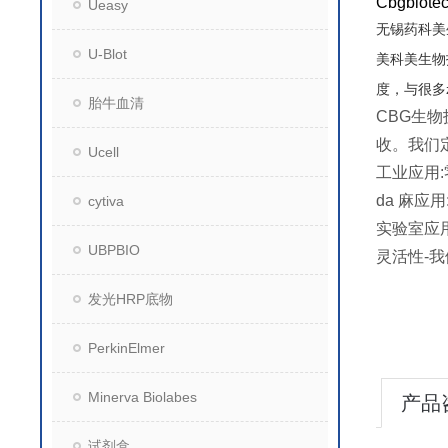
Cbgbi
Ueasy
无锡药科美
U-Blot
美科美生物
度，与很多
胎牛血清
CBG生
收。我们
Ucell
工业应用
da 麻应
cytiva
实验室应
UBPBIO
灵活性-
发光HRP底物
PerkinElmer
Minerva Biolabes
产品
试剂盒