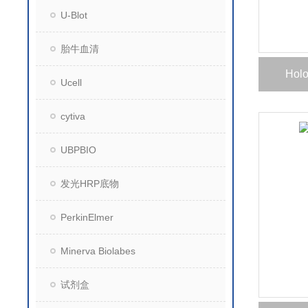
U-Blot
胎牛血清
Hol
Ucell
cytiva
UBPBIO
发光HRP底物
PerkinElmer
Minerva Biolabes
试剂盒