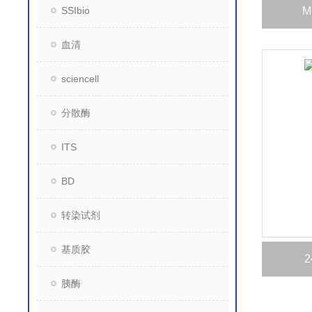
SSIbio
M
血清
sciencell
分散酶
ITS
BD
转染试剂
基质胶
2
胰酶