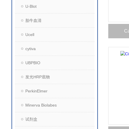
U-Blot
胎牛血清
C
Ucell
cytiva
UBPBIO
发光HRP底物
PerkinElmer
Minerva Biolabes
试剂盒