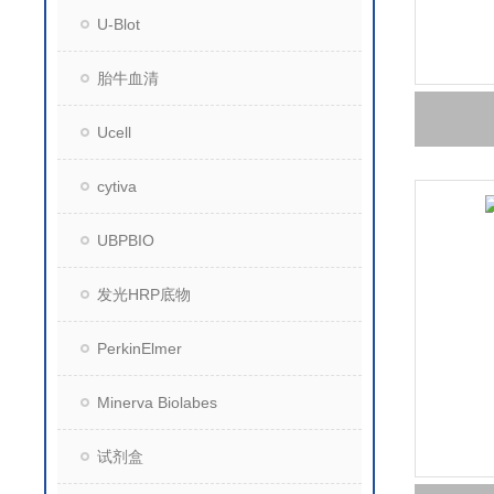
U-Blot
胎牛血清
Ucell
cytiva
UBPBIO
发光HRP底物
PerkinElmer
Minerva Biolabes
试剂盒