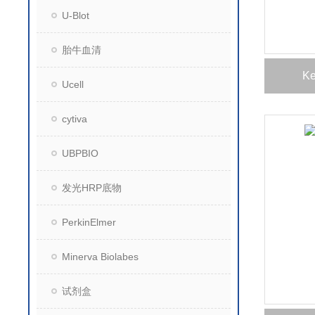
U-Blot
胎牛血清
K
Ucell
cytiva
UBPBIO
发光HRP底物
PerkinElmer
Minerva Biolabes
试剂盒