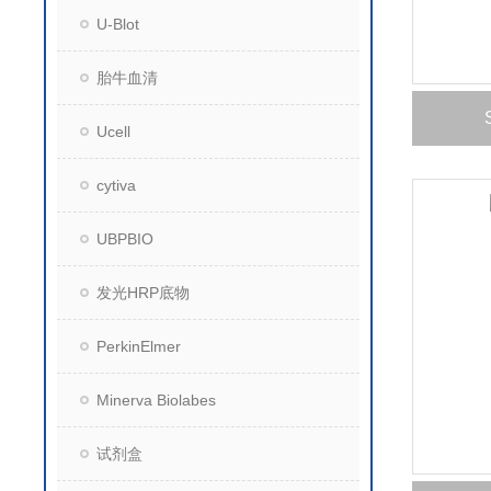
U-Blot
胎牛血清
Ucell
cytiva
UBPBIO
发光HRP底物
PerkinElmer
Minerva Biolabes
试剂盒