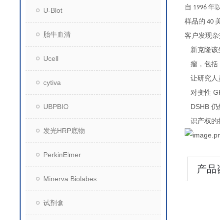
自
年
1996
U-Blot
样品的
40
胎牛血清
客户发现杂
新克隆该
Ucell
瘤，包括
让研究人
cytiva
G
对变性
UBPBIO
DSHB
仍
识产权的
发光HRP底物
PerkinElmer
产品
Minerva Biolabes
试剂盒