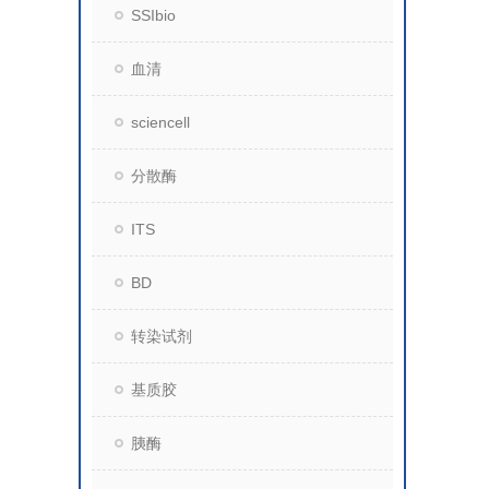
SSIbio
血清
sciencell
分散酶
ITS
BD
转染试剂
基质胶
胰酶