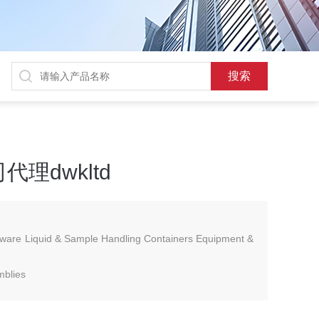
理dwkltd
dware Liquid & Sample Handling Containers Equipment &
mblies