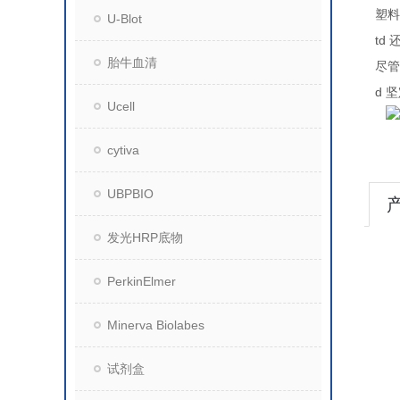
塑料
U-Blot
td
胎牛血清
尽管
d
坚
Ucell
cytiva
UBPBIO
发光HRP底物
PerkinElmer
Minerva Biolabes
试剂盒