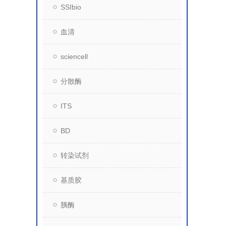
SSIbio
血清
sciencell
分散酶
ITS
BD
转染试剂
基质胶
胰酶