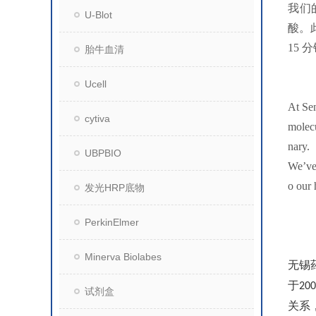
我们
U-Blot
酸。
15
胎牛血清
Ucell
At Sen
cytiva
molecu
nary.
UBPBIO
We’ve 
o our 
发光HRP底物
PerkinElmer
Minerva Biolabes
无锡
于
200
试剂盒
关系