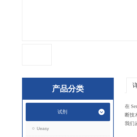
产品分类
在 
试剂
断技
我们
Ueasy