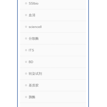
SSIbio
血清
sciencell
分散酶
ITS
BD
转染试剂
基质胶
胰酶