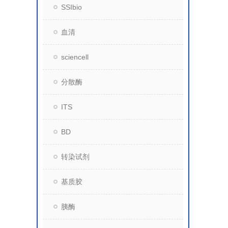
SSIbio
血清
sciencell
分散酶
ITS
BD
转染试剂
基质胶
胰酶