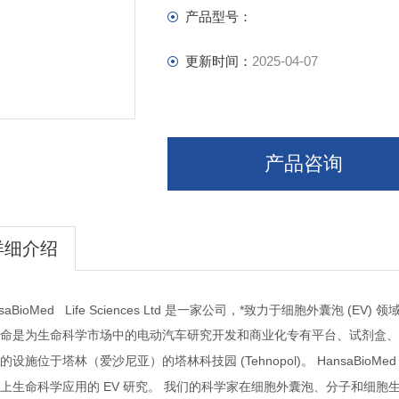
Antibodies
产品型号：
EV-Spinner
PURE-EVs:Size exclusion chromatog
更新时间：
2025-04-07
产品咨询
详细介绍
saBioMed Life Sciences Ltd
公司，*致力于细胞外囊泡
(EV)
是一家
领
命是为生命科学市场中的电动汽车研究开发和商业化专有平台、试剂盒、
(Tehnopol)
HansaBioMed 
的设施位于塔林（爱沙尼亚）的塔林科技园
。
EV
上生命科学应用的
研究。
我们的科学家在细胞外囊泡、分子和细胞