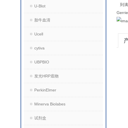
到
U-Blot
Gerri
胎牛血清
Ucell
cytiva
UBPBIO
发光HRP底物
PerkinElmer
Minerva Biolabes
试剂盒