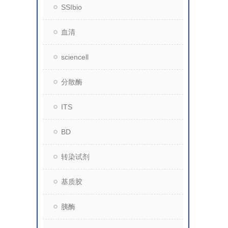
SSIbio
血清
sciencell
分散酶
ITS
BD
转染试剂
基质胶
胰酶