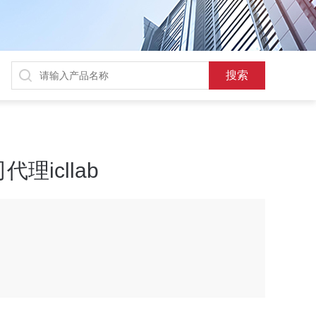
icllab