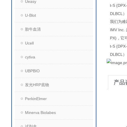
Ueasy
t-S (DPX
DLBCL
）
U-Blot
我们为难
胎牛血清
IMV Inc.
PX)
，它
Ucell
t-S (DPX
DLBCL
）
cytiva
UBPBIO
产品
发光HRP底物
PerkinElmer
Minerva Biolabes
试剂盒