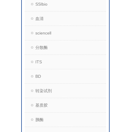
SSIbio
血清
sciencell
分散酶
ITS
BD
转染试剂
基质胶
胰酶