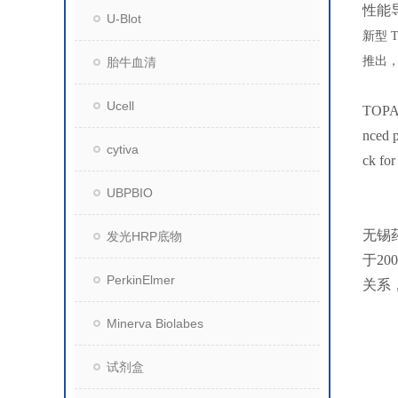
性能
U-Blot
新型
推出
胎牛血清
Ucell
TOPAS
nced p
cytiva
ck for
UBPBIO
无锡
发光HRP底物
于2
PerkinElmer
关系
Minerva Biolabes
试剂盒