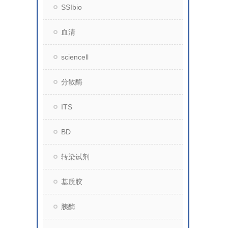
SSIbio
血清
sciencell
分散酶
ITS
BD
转染试剂
基质胶
胰酶