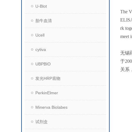
U-Blot
The VM
ELISA 
胎牛血清
rk tog
Ucell
meet i
cytiva
无锡
于2
UBPBIO
关系
发光HRP底物
PerkinElmer
Minerva Biolabes
试剂盒